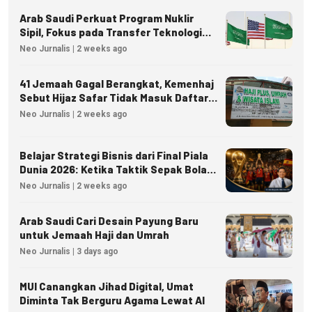
Arab Saudi Perkuat Program Nuklir
Sipil, Fokus pada Transfer Teknologi
dan Kedaulatan Energi
Neo Jurnalis | 2 weeks ago
41 Jemaah Gagal Berangkat, Kemenhaj
Sebut Hijaz Safar Tidak Masuk Daftar
Resmi PPIU
Neo Jurnalis | 2 weeks ago
Belajar Strategi Bisnis dari Final Piala
Dunia 2026: Ketika Taktik Sepak Bola
Menjadi Inspirasi Kesuksesan Bisnis
Neo Jurnalis | 2 weeks ago
Arab Saudi Cari Desain Payung Baru
untuk Jemaah Haji dan Umrah
Neo Jurnalis | 3 days ago
MUI Canangkan Jihad Digital, Umat
Diminta Tak Berguru Agama Lewat AI