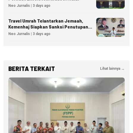
Neo Jurnalis | 3 days ago
Travel Umrah Telantarkan Jemaah,
Kemenhaj Siapkan Sanksi Penutupan
Izin hingga Pidana
Neo Jurnalis | 3 days ago
BERITA TERKAIT
Lihat lainnya →