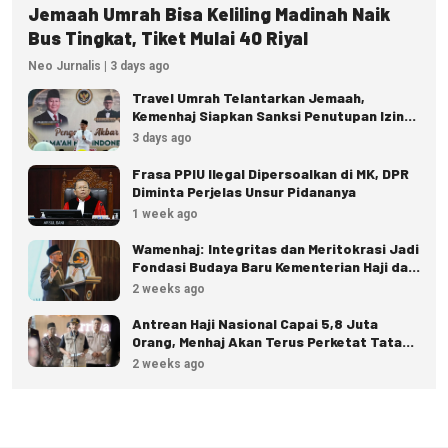
Jemaah Umrah Bisa Keliling Madinah Naik
Bus Tingkat, Tiket Mulai 40 Riyal
Neo Jurnalis | 3 days ago
Travel Umrah Telantarkan Jemaah,
Kemenhaj Siapkan Sanksi Penutupan Izin
hingga Pidana
3 days ago
Frasa PPIU Ilegal Dipersoalkan di MK, DPR
Diminta Perjelas Unsur Pidananya
1 week ago
Wamenhaj: Integritas dan Meritokrasi Jadi
Fondasi Budaya Baru Kementerian Haji dan
Umrah
2 weeks ago
Antrean Haji Nasional Capai 5,8 Juta
Orang, Menhaj Akan Terus Perketat Tata
Kelola
2 weeks ago