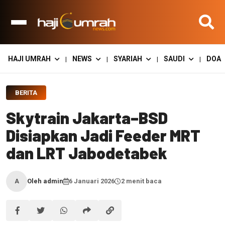
HAJI UMRAH
NEWS
SYARIAH
SAUDI
DOA
|
|
|
|
BERITA
Skytrain Jakarta–BSD
Disiapkan Jadi Feeder MRT
dan LRT Jabodetabek
Oleh admin
6 Januari 2026
2 menit baca
A